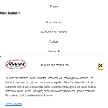
Presse
Über Nannerl
Unternehmen
Menschen bei Nannerl
Karriere
Geschichte
Rechtliches
Einwilligung verwalten
Impressum
Lieferung & Versand
Um Ihnen ein optimales Erlebnis zu bieten, verwenden wir Technologien wie Cookies, um
Geräteinformationen zu speichern bzw. darauf zuzugreifen. Wenn Sie diesen Technologien
AGB
zustimmen, können wir Daten wie das Surfverhalten oder eindeutige IDs auf dieser Website
verarbeiten. Wenn Sie Ihre Einwilligung nicht erteilen oder zurückziehen, können bestimmte
Merkmale und Funktionen beeinträchtigt werden.
Datenschutz
Nannerl GmbH & Co KG
Dienste verwalten