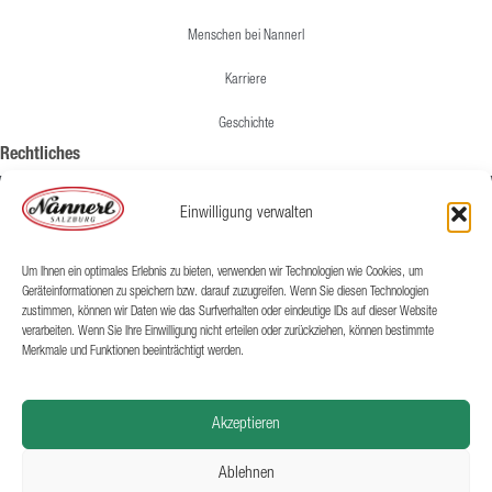
Menschen bei Nannerl
Karriere
Geschichte
Rechtliches
Impressum
Einwilligung verwalten
Lieferung & Versand
Um Ihnen ein optimales Erlebnis zu bieten, verwenden wir Technologien wie Cookies, um
AGB
Geräteinformationen zu speichern bzw. darauf zuzugreifen. Wenn Sie diesen Technologien
zustimmen, können wir Daten wie das Surfverhalten oder eindeutige IDs auf dieser Website
Datenschutz
verarbeiten. Wenn Sie Ihre Einwilligung nicht erteilen oder zurückziehen, können bestimmte
Merkmale und Funktionen beeinträchtigt werden.
Nannerl GmbH & Co KG
Gewerbestraße 7
5102 Anthering bei Salzburg
Akzeptieren
@ofni
ennan
ta.lr
T
+ .le
66/34
166/2
0-640
Ablehnen