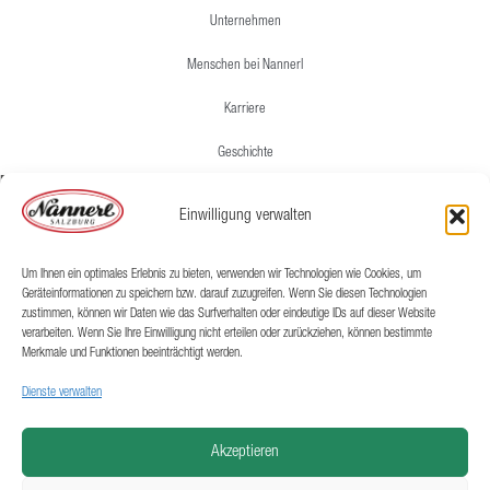
Unternehmen
Menschen bei Nannerl
Karriere
Geschichte
Rechtliches
Einwilligung verwalten
Impressum
Lieferung & Versand
Um Ihnen ein optimales Erlebnis zu bieten, verwenden wir Technologien wie Cookies, um
Geräteinformationen zu speichern bzw. darauf zuzugreifen. Wenn Sie diesen Technologien
AGB
zustimmen, können wir Daten wie das Surfverhalten oder eindeutige IDs auf dieser Website
verarbeiten. Wenn Sie Ihre Einwilligung nicht erteilen oder zurückziehen, können bestimmte
Merkmale und Funktionen beeinträchtigt werden.
Datenschutz
Nannerl GmbH & Co KG
Dienste verwalten
Gewerbestraße 7
5102 Anthering bei Salzburg
Akzeptieren
@ofni
ennan
ta.lr